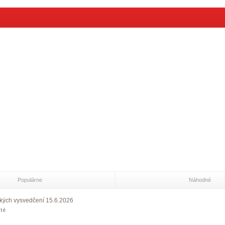
Populárne
Náhodné
kých vysvedčení 15.6.2026
na
té
Odovzdávanie