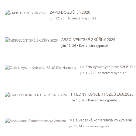
ZÁPIS DO ZUŠ jún 2026
na
jún 12, 26 •
Komentáre vypnuté
ZÁPIS
DO
ZUŠ
ABSOLVENTSKÉ SKÚŠKY 2026
jún
na
jún 12, 26 •
Komentáre vypnuté
2026
ABSOLVENTSKÉ
SKÚŠKY
2026
Galéria výtvarných prác SZUŠ P
na
jún 11, 26 •
Komentáre vypnuté
Galéri
výtvar
prác
TRIEDNY KONCERT SZUŠ 16.6.2026
SZUŠ
na
jún 10, 26 •
Komentáre vypnuté
PinkH
TRIEDNY
KONCERT
SZUŠ
Malá vedecká konferencia vo Zvolene
16.6.2026
na
jún 13, 14 •
Komentáre vypnuté
Malá
vedecká