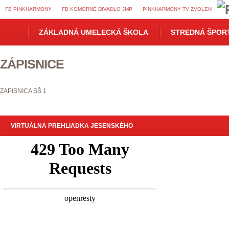
FB PINKHARMONY
FB KOMORNÉ DIVADLO JMP
PINKHARMONY TV ZVOLEN
ZÁKLADNÁ UMELECKÁ ŠKOLA
STREDNÁ ŠPOR
ZÁPISNICE
ZAPISNICA SŠ 1
VIRTUÁLNA PREHLIADKA JESENSKÉHO