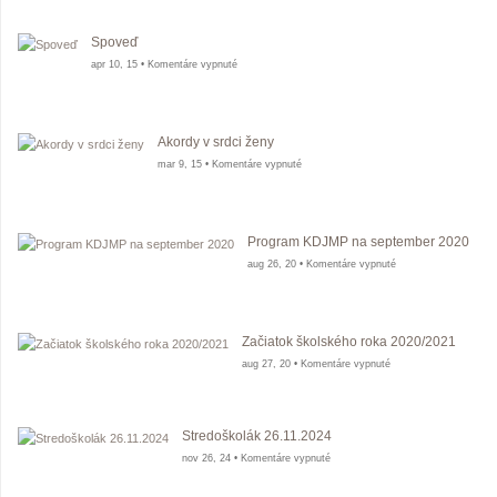
konferencia
vo
Zvolene
Spoveď
na
apr 10, 15 •
Komentáre vypnuté
Spoveď
Akordy v srdci ženy
na
mar 9, 15 •
Komentáre vypnuté
Akordy
v
srdci
ženy
Program KDJMP na september 2020
na
aug 26, 20 •
Komentáre vypnuté
Program
KDJMP
na
september
2020
Začiatok školského roka 2020/2021
na
aug 27, 20 •
Komentáre vypnuté
Začiatok
školského
roka
2020/2021
Stredoškolák 26.11.2024
na
nov 26, 24 •
Komentáre vypnuté
Stredoškolák
26.11.2024