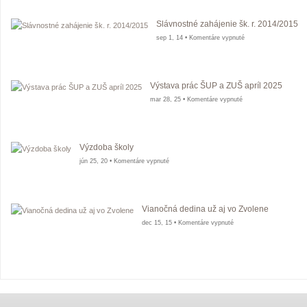
Slávnostné zahájenie šk. r. 2014/2015
na
sep 1, 14 •
Komentáre vypnuté
Slávnostné
zahájenie
šk.
r.
2014/2015
Výstava prác ŠUP a ZUŠ apríl 2025
na
mar 28, 25 •
Komentáre vypnuté
Výstava
prác
ŠUP
a
ZUŠ
Výzdoba školy
apríl
na
jún 25, 20 •
Komentáre vypnuté
2025
Výzdoba
školy
Vianočná dedina už aj vo Zvolene
na
dec 15, 15 •
Komentáre vypnuté
Vianočná
dedina
už
aj
vo
Zvolene