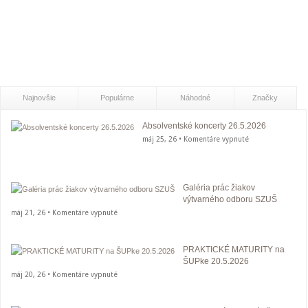
Najnovšie
Populárne
Náhodné
Značky
Absolventské koncerty 26.5.2026
na
máj 25, 26 •
Komentáre vypnuté
Absolventské
koncerty
26.5.2026
Galéria prác žiakov
výtvarného odboru SZUŠ
na
máj 21, 26 •
Komentáre vypnuté
Galéria
prác
PRAKTICKÉ MATURITY na
žiakov
ŠUPke 20.5.2026
výtvarného
na
máj 20, 26 •
Komentáre vypnuté
odboru
PRAKTICKÉ
SZUŠ
MATURITY