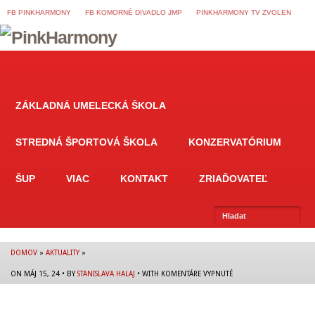
FB PINKHARMONY
FB KOMORNÉ DIVADLO JMP
PINKHARMONY TV ZVOLEN
ZÁKLADNÁ UMELECKÁ ŠKOLA
STREDNÁ ŠPORTOVÁ ŠKOLA
KONZERVATÓRIUM
ŠUP
VIAC
KONTAKT
ZRIAĎOVATEĽ
DOMOV
»
AKTUALITY
»
NA
ON MÁJ 15, 24 • BY
STANISLAVA HALAJ
• WITH
KOMENTÁRE VYPNUTÉ