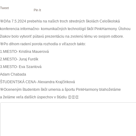
Tweet
Pin It
🎯
Dňa 7.5.2024 prebehla na našich troch stredných školách Celoškolská
konferencia informačno- komunikačných technológií škôl PinkHarmony. Úlohou
žiakov bolo vytvoriť pútavú prezentáciu na zvolenú tému vo svojom odbore.
🎯
Po dlhom radení porota rozhodla o víťazoch takto:
1.MIESTO- Kristína Mauerová
2.MIESTO- Juraj Furdík
3.MIESTO- Eva Szantová
Adam Chabada
ŠTUDENTSKÁ CENA- Alexandra Krajčíriková
🎯
Oceneným študentom škôl umenia a športu PinkHarmony blahoželáme
a želáme veľa ďalších úspechov v štúdiu
👏
👏
👏