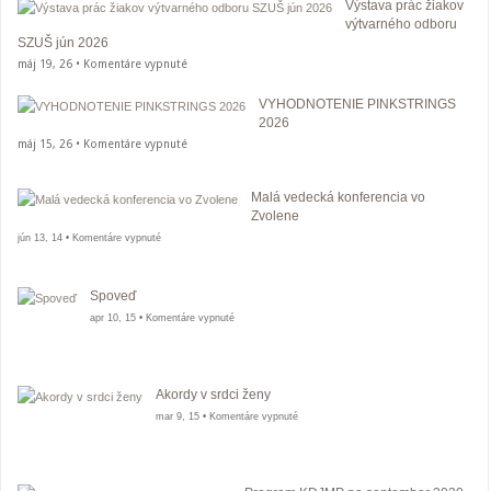
Výstava prác žiakov
na
výtvarného odboru
ŠUPke
SZUŠ jún 2026
20.5.2026
na
máj 19, 26 •
Komentáre vypnuté
Výstava
VYHODNOTENIE PINKSTRINGS
prác
2026
žiakov
na
máj 15, 26 •
Komentáre vypnuté
výtvarného
VYHODNOTENIE
odboru
PINKSTRINGS
SZUŠ
Malá vedecká konferencia vo
2026
Zvolene
jún
na
2026
jún 13, 14 •
Komentáre vypnuté
Malá
vedecká
konferencia
Spoveď
vo
Zvolene
na
apr 10, 15 •
Komentáre vypnuté
Spoveď
Akordy v srdci ženy
na
mar 9, 15 •
Komentáre vypnuté
Akordy
v
srdci
ženy