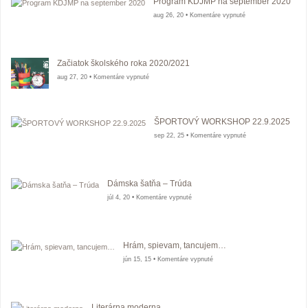
Program KDJMP na september 2020
na
aug 26, 20 •
Komentáre vypnuté
Program
KDJMP
na
september
2020
Začiatok školského roka 2020/2021
na
aug 27, 20 •
Komentáre vypnuté
Začiatok
školského
roka
2020/2021
ŠPORTOVÝ WORKSHOP 22.9.2025
na
sep 22, 25 •
Komentáre vypnuté
ŠPORTOVÝ
WORKSHOP
22.9.2025
Dámska šatňa – Trúda
na
júl 4, 20 •
Komentáre vypnuté
Dámska
šatňa
–
Trúda
Hrám, spievam, tancujem…
na
jún 15, 15 •
Komentáre vypnuté
Hrám,
spievam,
tancujem…
Literárna moderna