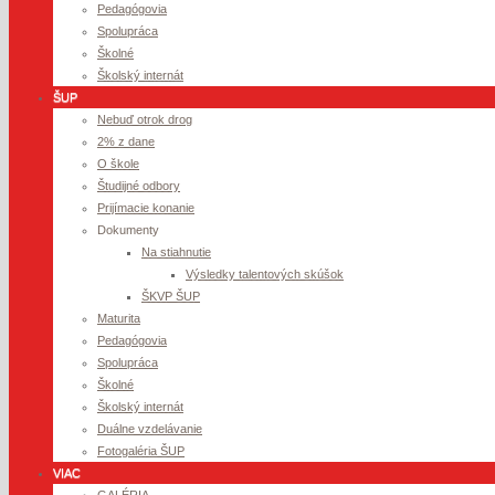
Pedagógovia
Spolupráca
Školné
Školský internát
ŠUP
Nebuď otrok drog
2% z dane
O škole
Študijné odbory
Prijímacie konanie
Dokumenty
Na stiahnutie
Výsledky talentových skúšok
ŠKVP ŠUP
Maturita
Pedagógovia
Spolupráca
Školné
Školský internát
Duálne vzdelávanie
Fotogaléria ŠUP
VIAC
GALÉRIA