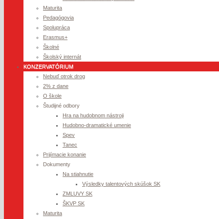
Maturita
Pedagógovia
Spolupráca
Erasmus+
Školné
Školský internát
KONZERVATÓRIUM
Nebuď otrok drog
2% z dane
O škole
Študijné odbory
Hra na hudobnom nástroji
Hudobno-dramatické umenie
Spev
Tanec
Prijímacie konanie
Dokumenty
Na stiahnutie
Výsledky talentových skúšok SK
ZMLUVY SK
ŠKVP SK
Maturita