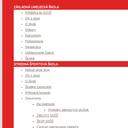
ZÁKLADNÁ UMELECKÁ ŠKOLA
Prihláška do SZUŠ
2% z dane
O škole
Odbory
Dokumenty
Pedagógovia
Spolupráca
Odhlasovanie žiakov
Školné
STREDNÁ ŠPORTOVÁ ŠKOLA
Nebuď otrok drog
2% z dane
O škole
Študijné zameranie
Prijímacie konanie
Dokumenty
Na stiahnutie
Výsledky talentových skúšok
ZMLUVY SSŠŠ
ŠKVP SSŠŠ
Centrum talentovanej mládeže