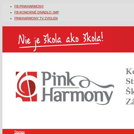
FB PINKHARMONY
FB KOMORNÉ DIVADLO JMP
PINKHARMONY TV ZVOLEN
Domov