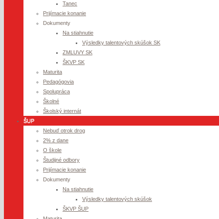
Tanec
Prijímacie konanie
Dokumenty
Na stiahnutie
Výsledky talentových skúšok SK
ZMLUVY SK
ŠKVP SK
Maturita
Pedagógovia
Spolupráca
Školné
Školský internát
ŠUP
Nebuď otrok drog
2% z dane
O škole
Študijné odbory
Prijímacie konanie
Dokumenty
Na stiahnutie
Výsledky talentových skúšok
ŠKVP ŠUP
Maturita