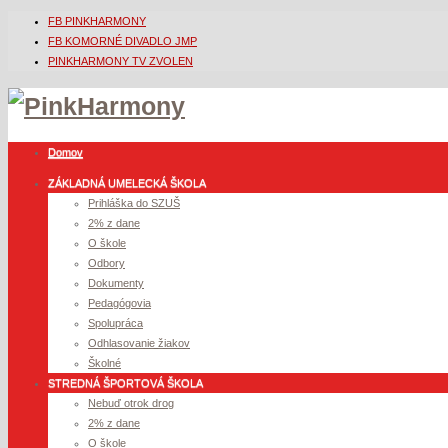
FB PINKHARMONY
FB KOMORNÉ DIVADLO JMP
PINKHARMONY TV ZVOLEN
Domov
ZÁKLADNÁ UMELECKÁ ŠKOLA
Prihláška do SZUŠ
2% z dane
O škole
Odbory
Dokumenty
Pedagógovia
Spolupráca
Odhlasovanie žiakov
Školné
STREDNÁ ŠPORTOVÁ ŠKOLA
Nebuď otrok drog
2% z dane
O škole