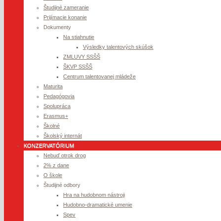
Študijné zameranie
Prijímacie konanie
Dokumenty
Na stiahnutie
Výsledky talentových skúšok
ZMLUVY SSŠŠ
ŠKVP SSŠŠ
Centrum talentovanej mládeže
Maturita
Pedagógovia
Spolupráca
Erasmus+
Školné
Školský internát
KONZERVATÓRIUM
Nebuď otrok drog
2% z dane
O škole
Študijné odbory
Hra na hudobnom nástroji
Hudobno-dramatické umenie
Spev