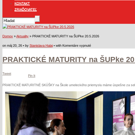
KONTAKT
ZRIAĎOVATEĽ
Domov
»
Aktuality
» PRAKTICKÉ MATURITY na ŠUPke 20.5.2026
na
on máj 20, 26 • by
Stanislava Halaj
• with
Komentáre vypnuté
PRAKTICKÉ
PRAKTICKÉ MATURITY na ŠUPke 20.
MATURITY
na
ŠUPke
Tweet
20.5.2026
Pin It
PRAKTICKÉ MATURITNÉ SKÚŠKY na Škole umeleckého priemyslu máme úspešne za se