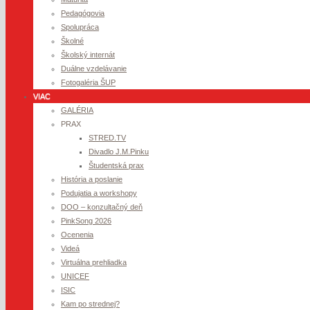
Pedagógovia
Spolupráca
Školné
Školský internát
Duálne vzdelávanie
Fotogaléria ŠUP
VIAC
GALÉRIA
PRAX
STRED.TV
Divadlo J.M.Pinku
Študentská prax
História a poslanie
Podujatia a workshopy
DOO – konzultačný deň
PinkSong 2026
Ocenenia
Videá
Virtuálna prehliadka
UNICEF
ISIC
Kam po strednej?