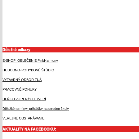
Dôležité odkazy
E-SHOP: OBLEČENIE PinkHarmony
HUDOBNO-POHYBOVÉ ŠTÚDIO
VÝTVARNÝ ODBOR ZUŠ
PRACOVNÉ PONUKY
DEŇ OTVORENÝCH DVERÍ
Dôležité termíny- prihlášky na stredné školy
VEREJNÉ OBSTARÁVANIE
AKTUALITY NA FACEBOOKU: