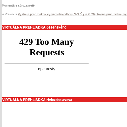
Komentáre sú uzavreté
« Previous
Výstava prác žiakov výtvarného odboru SZUŠ jún 2026
Galéria prác žiakov v
VIRTUÁLNA PREHLIADKA Jesenského
VIRTUÁLNA PREHLIADKA Hviezdoslavova