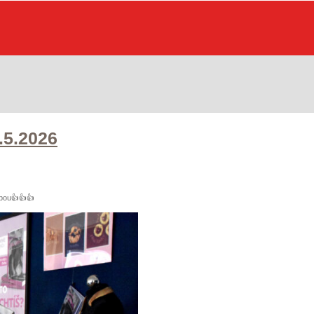
5.2026
bou
👍
👍
👍