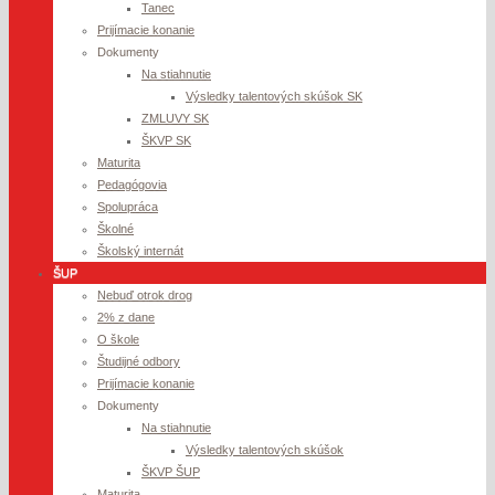
Tanec
Prijímacie konanie
Dokumenty
Na stiahnutie
Výsledky talentových skúšok SK
ZMLUVY SK
ŠKVP SK
Maturita
Pedagógovia
Spolupráca
Školné
Školský internát
ŠUP
Nebuď otrok drog
2% z dane
O škole
Študijné odbory
Prijímacie konanie
Dokumenty
Na stiahnutie
Výsledky talentových skúšok
ŠKVP ŠUP
Maturita