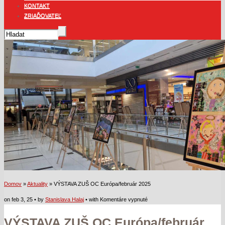
KONTAKT
ZRIAĎOVATEĽ
Domov
»
Aktuality
» VÝSTAVA ZUŠ OC Európa/február 2025
na
on feb 3, 25 • by
Stanislava Halaj
• with
Komentáre vypnuté
VÝSTAVA
VÝSTAVA ZUŠ OC Európa/február
ZUŠ