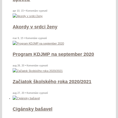
vo
Zvolene
na
apr 10, 15 •
Komentáre vypnuté
Spoveď
Akordy v srdci ženy
na
mar 9, 15 •
Komentáre vypnuté
Akordy
v
Program KDJMP na september 2020
srdci
ženy
na
aug 26, 20 •
Komentáre vypnuté
Program
KDJMP
Začiatok školského roka 2020/2021
na
september
2020
na
aug 27, 20 •
Komentáre vypnuté
Začiatok
školského
Cigánsky bašavel
roka
2020/2021