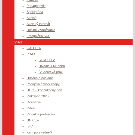
Pedagógovia
Spolupráca
Školné
Školský internát
Duálne vzdelávanie
Fotogaléria ŠUP
VIAC
GALÉRIA
PRAX
STRED.TV
Divadlo J.M.Pinku
Študentská prax
História a poslanie
Podujatia a workshopy
DOO – konzultačný deň
PinkSong 2026
Ocenenia
Videá
Virtuálna prehliadka
UNICEF
ISIC
Kam po strednej?