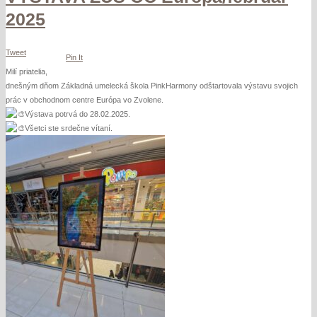
OC
2025
Európa/február
2025
Tweet
Pin It
Milí priatelia,
dnešným dňom Základná umelecká škola PinkHarmony odštartovala výstavu svojich
prác v obchodnom centre Európa vo Zvolene.
Výstava potrvá do 28.02.2025.
Všetci ste srdečne vítaní.