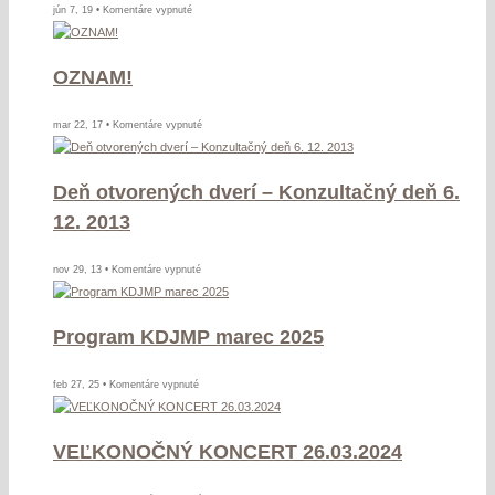
na
jún 7, 19 •
Komentáre vypnuté
Cigánsky
bašavel
OZNAM!
na
mar 22, 17 •
Komentáre vypnuté
OZNAM!
Deň otvorených dverí – Konzultačný deň 6.
12. 2013
na
nov 29, 13 •
Komentáre vypnuté
Deň
otvorených
Program KDJMP marec 2025
dverí
–
Konzultačný
na
feb 27, 25 •
Komentáre vypnuté
deň
Program
6.
KDJMP
12.
VEĽKONOČNÝ KONCERT 26.03.2024
marec
2013
2025