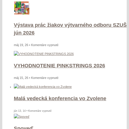
PRAKTICKÉ
MATURITY
na
ŠUPke
Výstava prác žiakov výtvarného odboru SZUŠ
20.5.2026
jún 2026
na
máj 19, 26 •
Komentáre vypnuté
Výstava
prác
žiakov
VYHODNOTENIE PINKSTRINGS 2026
výtvarného
odboru
na
máj 15, 26 •
Komentáre vypnuté
SZUŠ
VYHODNOTENIE
jún
PINKSTRINGS
2026
2026
Malá vedecká konferencia vo Zvolene
na
jún 13, 14 •
Komentáre vypnuté
Malá
vedecká
Spoveď
konferencia