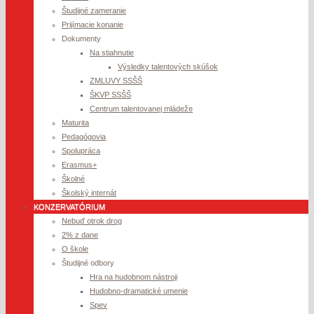
Študijné zameranie
Prijímacie konanie
Dokumenty
Na stiahnutie
Výsledky talentových skúšok
ZMLUVY SSŠŠ
ŠKVP SSŠŠ
Centrum talentovanej mládeže
Maturita
Pedagógovia
Spolupráca
Erasmus+
Školné
Školský internát
KONZERVATÓRIUM
Nebuď otrok drog
2% z dane
O škole
Študijné odbory
Hra na hudobnom nástroji
Hudobno-dramatické umenie
Spev