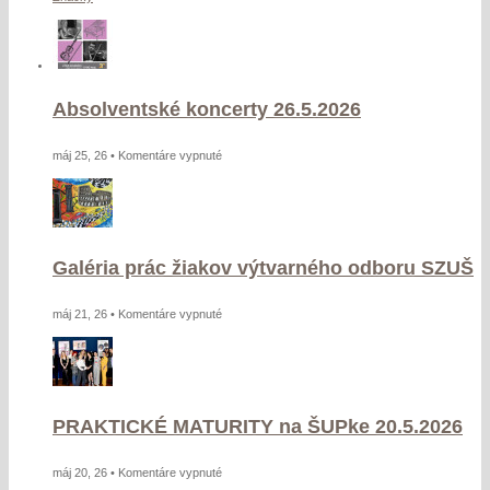
Absolventské koncerty 26.5.2026
na
máj 25, 26 •
Komentáre vypnuté
Absolventské
koncerty
26.5.2026
Galéria prác žiakov výtvarného odboru SZUŠ
na
máj 21, 26 •
Komentáre vypnuté
Galéria
prác
žiakov
výtvarného
PRAKTICKÉ MATURITY na ŠUPke 20.5.2026
odboru
SZUŠ
na
máj 20, 26 •
Komentáre vypnuté