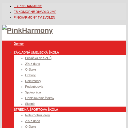
FB PINKHARMONY
FB KOMORNÉ DIVADLO JMP
PINKHARMONY TV ZVOLEN
Domov
ZÁKLADNÁ UMELECKÁ ŠKOLA
Prihláška do SZUŠ
2% z dane
O škole
Odbory
Dokumenty
Pedagógovia
Spolupráca
Odhlasovanie žiakov
Školné
STREDNÁ ŠPORTOVÁ ŠKOLA
Nebuď otrok drog
2% z dane
O škole