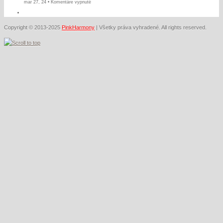
na
mar 27, 24 •
Komentáre vypnuté
VEĽKONOČNÝ
KONCERT
Copyright © 2013-2025
PinkHarmony
| Všetky práva vyhradené. All rights reserved.
26.03.2024