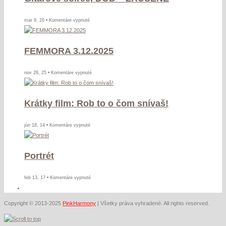
na
mar 9, 20 •
Komentáre vypnuté
Gitarové
soirée,
FEMMORA 3.12.2025
DOD
–
ZRUŠENÉ
na
nov 28, 25 •
Komentáre vypnuté
FEMMORA
3.12.2025
Krátky film: Rob to o čom snívaš!
na
jún 18, 14 •
Komentáre vypnuté
Krátky
film:
Portrét
Rob
to
o
na
feb 13, 17 •
Komentáre vypnuté
čom
Portrét
snívaš!
Copyright © 2013-2025
PinkHarmony
| Všetky práva vyhradené. All rights reserved.