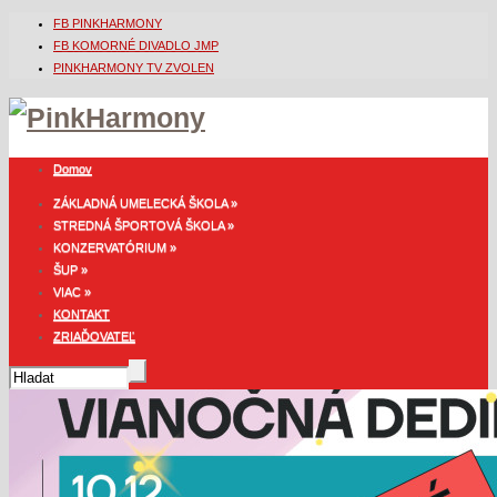
FB PINKHARMONY
FB KOMORNÉ DIVADLO JMP
PINKHARMONY TV ZVOLEN
Domov
ZÁKLADNÁ UMELECKÁ ŠKOLA
»
STREDNÁ ŠPORTOVÁ ŠKOLA
»
KONZERVATÓRIUM
»
ŠUP
»
VIAC
»
KONTAKT
ZRIAĎOVATEĽ