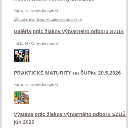
na
máj 25, 26 •
Komentáre vypnuté
Absolventské
koncerty
26.5.2026
Galéria prác žiakov výtvarného odboru SZUŠ
na
máj 21, 26 •
Komentáre vypnuté
Galéria
prác
žiakov
výtvarného
PRAKTICKÉ MATURITY na ŠUPke 20.5.2026
odboru
SZUŠ
na
máj 20, 26 •
Komentáre vypnuté
PRAKTICKÉ
MATURITY
na
ŠUPke
Výstava prác žiakov výtvarného odboru SZUŠ
20.5.2026
jún 2026