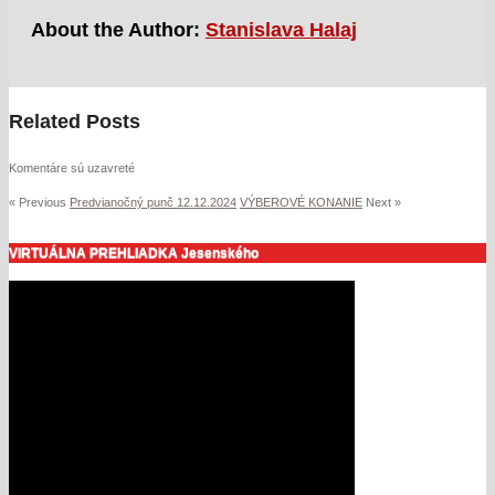
About the Author:
Stanislava Halaj
Related Posts
Komentáre sú uzavreté
« Previous
Predvianočný punč 12.12.2024
VÝBEROVÉ KONANIE
Next »
VIRTUÁLNA PREHLIADKA Jesenského