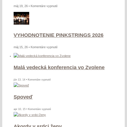
na
máj 19, 26 •
Komentáre vypnuté
Výstava
prác
žiakov
výtvarného
VYHODNOTENIE PINKSTRINGS 2026
odboru
SZUŠ
jún
na
máj 15, 26 •
Komentáre vypnuté
2026
VYHODNOTENIE
PINKSTRINGS
2026
Malá vedecká konferencia vo Zvolene
na
jún 13, 14 •
Komentáre vypnuté
Malá
vedecká
Spoveď
konferencia
vo
Zvolene
na
apr 10, 15 •
Komentáre vypnuté
Spoveď
Akordy v srdci ženy