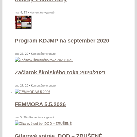
na
mar 9, 15 •
Komentáre vypnuté
Akordy
v
srdci
ženy
Program KDJMP na september 2020
na
aug 26, 20 •
Komentáre vypnuté
Program
KDJMP
Začiatok školského roka 2020/2021
na
september
2020
na
aug 27, 20 •
Komentáre vypnuté
Začiatok
školského
FEMMORA 5.5.2026
roka
2020/2021
na
máj 5, 26 •
Komentáre vypnuté
FEMMORA
5.5.2026
Gitarové soirée, DOD – ZRUŠENÉ