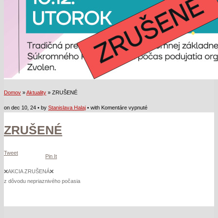
Domov
»
Aktuality
» ZRUŠENÉ
na
on dec 10, 24 • by
Stanislava Halaj
• with
Komentáre vypnuté
ZRUŠENÉ
ZRUŠENÉ
Tweet
Pin It
❌
AKCIA ZRUŠENÁ
❌
z dôvodu nepriaznivého počasia