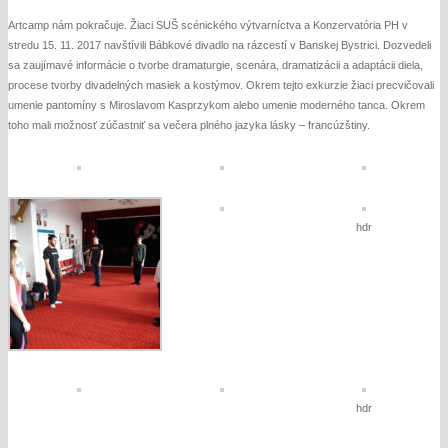
Artcamp nám pokračuje. Žiaci SUŠ scénického výtvarníctva a Konzervatória PH v
stredu 15. 11. 2017 navštívili Bábkové divadlo na rázcestí v Banskej Bystrici. Dozvedeli
sa zaujímavé informácie o tvorbe dramaturgie, scenára, dramatizácii a adaptácii diela,
procese tvorby divadelných masiek a kostýmov. Okrem tejto exkurzie žiaci precvičovali
umenie pantomíny s Miroslavom Kasprzykom alebo umenie moderného tanca. Okrem
toho mali možnosť zúčastniť sa večera plného jazyka lásky – francúzštiny.
hdr
hdr