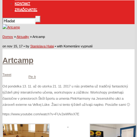
KONTAKT
ZRIAĎOVATEĽ
Domov
»
Aktuality
» Artcamp
na
on nov 15, 17 • by
Stanislava Halaj
• with
Komentáre vypnuté
Artcamp
Artcamp
Tweet
Pin It
Od pondelka 13. 11. až do utorka 21. 11. 2017 u nás prebieha už tradičný fantastický
týždeň plný interaktívneho učenia, workshopov a zážitkov. Workshopy prebiehajú
čiastočne v priestoroch Škôl športu a umenia PinkHarmony na Jesenského ulici a
zároveň externe na Veľkej Lúke. Žiaci si tento týždeň užívajú naplno. Posúďte sami 🙂
https://www.youtube.com/watch?v=FUv2wWNxX7E