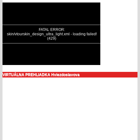
VIRTUÁLNA PREHLIADKA Hviezdoslavova