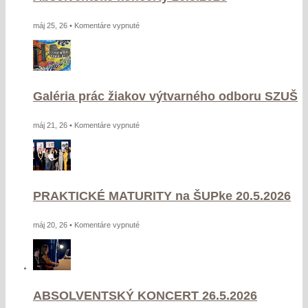
na
máj 25, 26 •
Komentáre vypnuté
Absolventské
koncerty
26.5.2026
Galéria prác žiakov výtvarného odboru SZUŠ
na
máj 21, 26 •
Komentáre vypnuté
Galéria
prác
žiakov
výtvarného
PRAKTICKÉ MATURITY na ŠUPke 20.5.2026
odboru
SZUŠ
na
máj 20, 26 •
Komentáre vypnuté
PRAKTICKÉ
MATURITY
na
ŠUPke
ABSOLVENTSKÝ KONCERT 26.5.2026
20.5.2026