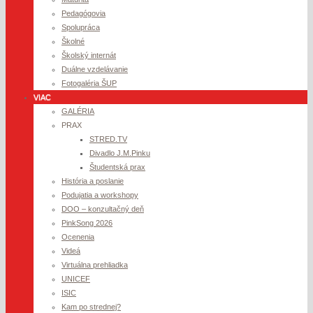
Pedagógovia
Spolupráca
Školné
Školský internát
Duálne vzdelávanie
Fotogaléria ŠUP
VIAC
GALÉRIA
PRAX
STRED.TV
Divadlo J.M.Pinku
Študentská prax
História a poslanie
Podujatia a workshopy
DOO – konzultačný deň
PinkSong 2026
Ocenenia
Videá
Virtuálna prehliadka
UNICEF
ISIC
Kam po strednej?