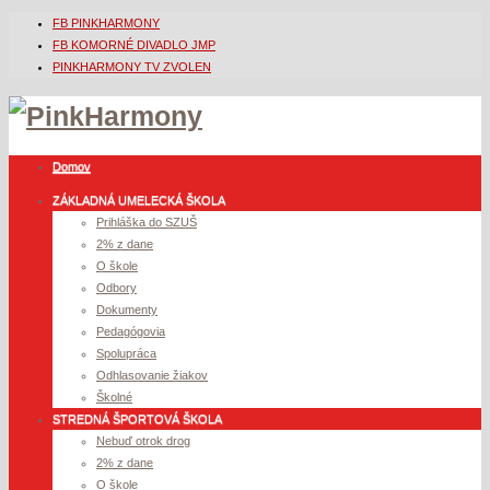
FB PINKHARMONY
FB KOMORNÉ DIVADLO JMP
PINKHARMONY TV ZVOLEN
Domov
ZÁKLADNÁ UMELECKÁ ŠKOLA
Prihláška do SZUŠ
2% z dane
O škole
Odbory
Dokumenty
Pedagógovia
Spolupráca
Odhlasovanie žiakov
Školné
STREDNÁ ŠPORTOVÁ ŠKOLA
Nebuď otrok drog
2% z dane
O škole