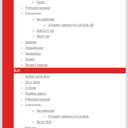
Tanec
Prijímacie konanie
Dokumenty
Na stiahnutie
Výsledky talentových skúšok SK
ZMLUVY SK
ŠKVP SK
Maturita
Pedagógovia
Spolupráca
Školné
Školský internát
ŠUP
Nebuď otrok drog
2% z dane
O škole
Študijné odbory
Prijímacie konanie
Dokumenty
Na stiahnutie
Výsledky talentových skúšok
ŠKVP ŠUP
Maturita