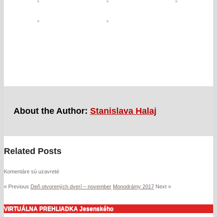
About the Author:
Stanislava Halaj
Related Posts
Komentáre sú uzavreté
« Previous
Deň otvorených dverí – november
Monodrámy 2017
Next »
VIRTUÁLNA PREHLIADKA Jesenského