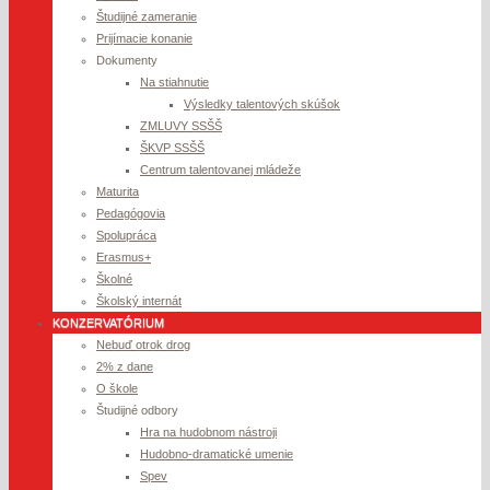
Študijné zameranie
Prijímacie konanie
Dokumenty
Na stiahnutie
Výsledky talentových skúšok
ZMLUVY SSŠŠ
ŠKVP SSŠŠ
Centrum talentovanej mládeže
Maturita
Pedagógovia
Spolupráca
Erasmus+
Školné
Školský internát
KONZERVATÓRIUM
Nebuď otrok drog
2% z dane
O škole
Študijné odbory
Hra na hudobnom nástroji
Hudobno-dramatické umenie
Spev