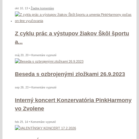
Zuzany
Niederdorfer,
na
okt 10, 13 •
Žiadne komentáre
ArtD.
Slávnostné
otvorenie
divadelnej
Z cyklu prác a výstupov žiakov Škôl športu
sezóny
a...
na
máj 20, 20 •
Komentáre vypnuté
Z
cyklu
Beseda s ozbrojenými zložkami 26.9.2023
prác
a
výstupov
na
sep 26, 23 •
Komentáre vypnuté
žiakov
Beseda
Škôl
Interný koncert Konzervatória PinkHarmony
s
športu
ozbrojenými
vo Zvolene
a
zložkami
umenia
26.9.2023
na
feb 25, 14 •
Komentáre vypnuté
PinkHarmony
Interný
počas
koncert
on-