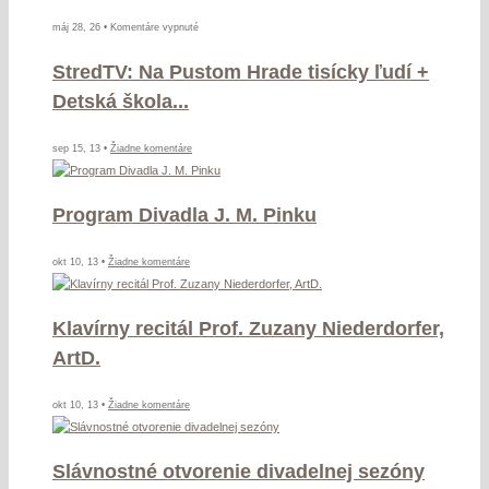
na
máj 28, 26 •
Komentáre vypnuté
ABSOLVENTSKÝ
StredTV: Na Pustom Hrade tisícky ľudí +
KONCERT
26.5.2026
Detská škola...
na
sep 15, 13 •
Žiadne komentáre
StredTV:
Na
Program Divadla J. M. Pinku
Pustom
Hrade
tisícky
na
okt 10, 13 •
Žiadne komentáre
ľudí
Program
+
Divadla
Detská
Klavírny recitál Prof. Zuzany Niederdorfer,
J.
škola
M.
ArtD.
TV
Pinku
na
okt 10, 13 •
Žiadne komentáre
Klavírny
recitál
Slávnostné otvorenie divadelnej sezóny
Prof.