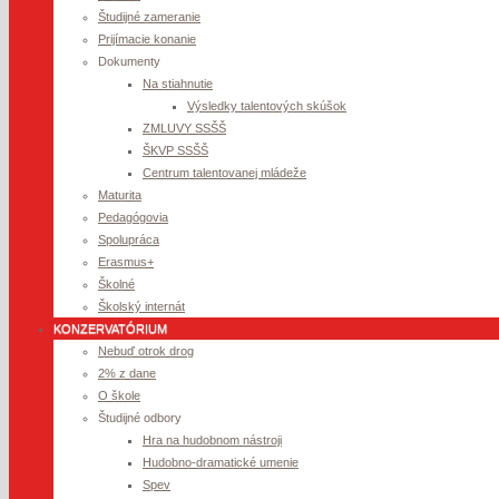
Študijné zameranie
Prijímacie konanie
Dokumenty
Na stiahnutie
Výsledky talentových skúšok
ZMLUVY SSŠŠ
ŠKVP SSŠŠ
Centrum talentovanej mládeže
Maturita
Pedagógovia
Spolupráca
Erasmus+
Školné
Školský internát
KONZERVATÓRIUM
Nebuď otrok drog
2% z dane
O škole
Študijné odbory
Hra na hudobnom nástroji
Hudobno-dramatické umenie
Spev