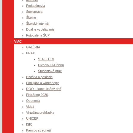
Pedagógovia
Spolupráca
Školné
Školský internát
Duálne vzdelávanie
Fotogaléria ŠUP
VIAC
GALÉRIA
PRAX
STRED.TV
Divadlo J.M.Pinku
Študentská prax
História a poslanie
Podujatia a workshopy
DOO – konzultačný deň
PinkSong 2026
Ocenenia
Videá
Virtuálna prehliadka
UNICEF
ISIC
Kam po strednej?