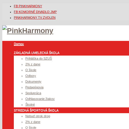
FB PINKHARMONY
FB KOMORNÉ DIVADLO JMP
PINKHARMONY TV ZVOLEN
Domov
ZÁKLADNÁ UMELECKÁ ŠKOLA
Prihláška do SZUŠ
2% z dane
O škole
Odbory
Dokumenty
Pedagógovia
Spolupráca
Odhlasovanie žiakov
Školné
STREDNÁ ŠPORTOVÁ ŠKOLA
Nebuď otrok drog
2% z dane
O škole