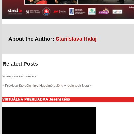
About the Author:
Stanislava Halaj
Related Posts
Komentáre sú uzavreté
« Previous
Storočie hitov
Hudobné salóny v regiónoch
Next »
VIRTUÁLNA PREHLIADKA Jesenského