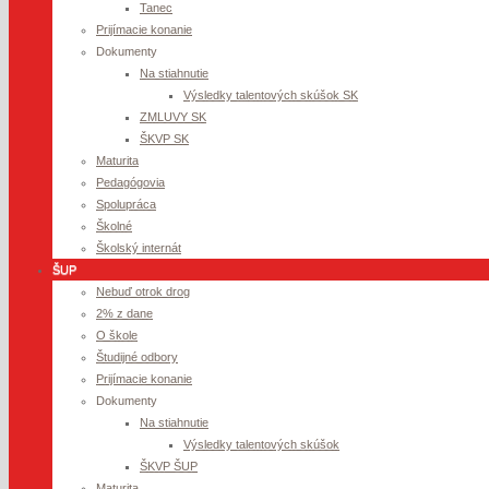
Tanec
Prijímacie konanie
Dokumenty
Na stiahnutie
Výsledky talentových skúšok SK
ZMLUVY SK
ŠKVP SK
Maturita
Pedagógovia
Spolupráca
Školné
Školský internát
ŠUP
Nebuď otrok drog
2% z dane
O škole
Študijné odbory
Prijímacie konanie
Dokumenty
Na stiahnutie
Výsledky talentových skúšok
ŠKVP ŠUP
Maturita