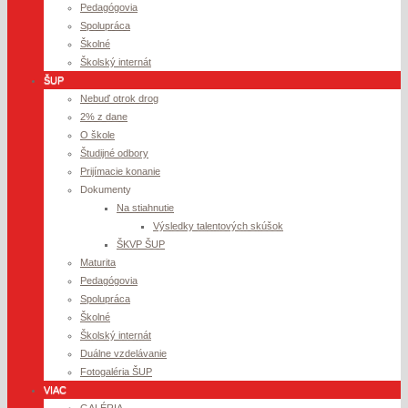
Pedagógovia
Spolupráca
Školné
Školský internát
ŠUP
Nebuď otrok drog
2% z dane
O škole
Študijné odbory
Prijímacie konanie
Dokumenty
Na stiahnutie
Výsledky talentových skúšok
ŠKVP ŠUP
Maturita
Pedagógovia
Spolupráca
Školné
Školský internát
Duálne vzdelávanie
Fotogaléria ŠUP
VIAC
GALÉRIA