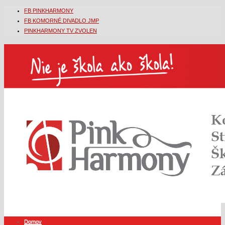
FB PINKHARMONY
FB KOMORNÉ DIVADLO JMP
PINKHARMONY TV ZVOLEN
Domov