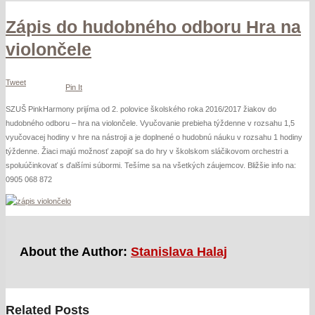
Zápis
Zápis do hudobného odboru Hra na
do
hudobného
violončele
odboru
Hra
na
Tweet
Pin It
violončele
SZUŠ PinkHarmony prijíma od 2. polovice školského roka 2016/2017 žiakov do
hudobného odboru – hra na violončele. Vyučovanie prebieha týždenne v rozsahu 1,5
vyučovacej hodiny v hre na nástroji a je doplnené o hudobnú náuku v rozsahu 1 hodiny
týždenne. Žiaci majú možnosť zapojiť sa do hry v školskom sláčikovom orchestri a
spoluúčinkovať s ďalšími súbormi. Tešíme sa na všetkých záujemcov. Bližšie info na:
0905 068 872
About the Author:
Stanislava Halaj
Related Posts