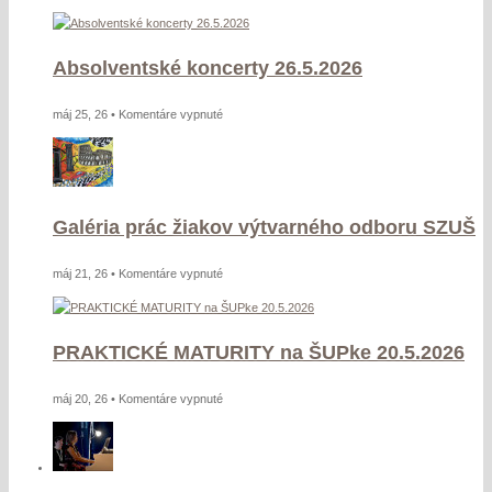
Absolventské koncerty 26.5.2026
na
máj 25, 26 •
Komentáre vypnuté
Absolventské
koncerty
26.5.2026
Galéria prác žiakov výtvarného odboru SZUŠ
na
máj 21, 26 •
Komentáre vypnuté
Galéria
prác
žiakov
PRAKTICKÉ MATURITY na ŠUPke 20.5.2026
výtvarného
odboru
na
máj 20, 26 •
Komentáre vypnuté
SZUŠ
PRAKTICKÉ
MATURITY
na
ŠUPke