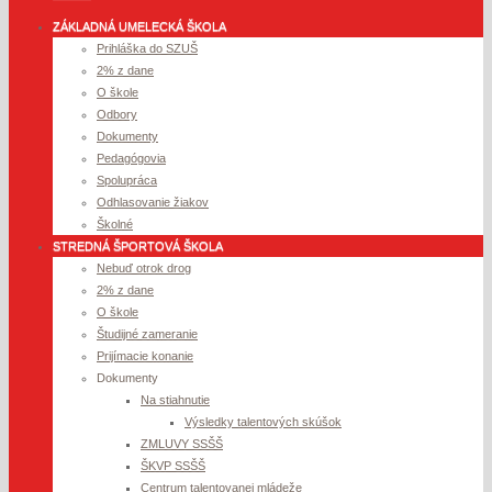
ZÁKLADNÁ UMELECKÁ ŠKOLA
Prihláška do SZUŠ
2% z dane
O škole
Odbory
Dokumenty
Pedagógovia
Spolupráca
Odhlasovanie žiakov
Školné
STREDNÁ ŠPORTOVÁ ŠKOLA
Nebuď otrok drog
2% z dane
O škole
Študijné zameranie
Prijímacie konanie
Dokumenty
Na stiahnutie
Výsledky talentových skúšok
ZMLUVY SSŠŠ
ŠKVP SSŠŠ
Centrum talentovanej mládeže