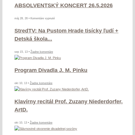
ABSOLVENTSKÝ KONCERT 26.5.2026
20.5.2026
na
máj 28, 26 •
Komentáre vypnuté
ABSOLVENTSKÝ
StredTV: Na Pustom Hrade tisícky ľudí +
KONCERT
26.5.2026
Detská škola...
na
sep 15, 13 •
Žiadne komentáre
StredTV:
Na
Program Divadla J. M. Pinku
Pustom
Hrade
tisícky
na
okt 10, 13 •
Žiadne komentáre
ľudí
Program
+
Divadla
Detská
Klavírny recitál Prof. Zuzany Niederdorfer,
J.
škola
M.
ArtD.
TV
Pinku
na
okt 10, 13 •
Žiadne komentáre
Klavírny
recitál