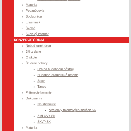
Maturita
Pedagógovia
Spolupráca
Erasmus+
Školné
Školský internát
KONZERVATÓRIUM
Nebuď otrok drog
2% z dane
O škole
Študijné odbory
Hra na hudobnom nástroji
Hudobno-dramatické umenie
Spev
Tanec
Prijímacie konanie
Dokumenty
Na stiahnutie
Výsledky talentových skúšok SK
ZMLUVY SK
ŠKVP SK
Maturita