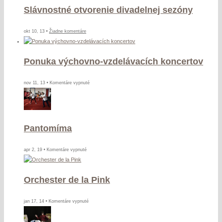
Slávnostné otvorenie divadelnej sezóny
Prof.
Zuzany
Niederdorfer,
na
okt 10, 13 •
Žiadne komentáre
ArtD.
Slávnostné
otvorenie
Ponuka výchovno-vzdelávacích koncertov
divadelnej
sezóny
na
nov 11, 13 •
Komentáre vypnuté
Ponuka
výchovno-
vzdelávacích
koncertov
Pantomíma
na
apr 2, 19 •
Komentáre vypnuté
Pantomíma
Orchester de la Pink
na
jan 17, 14 •
Komentáre vypnuté
Orchester
de