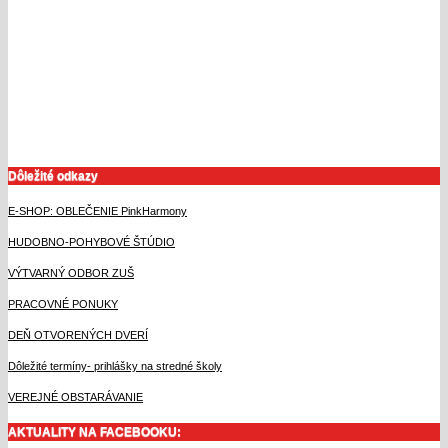
Dôležité odkazy
E-SHOP: OBLEČENIE PinkHarmony
HUDOBNO-POHYBOVÉ ŠTÚDIO
VÝTVARNÝ ODBOR ZUŠ
PRACOVNÉ PONUKY
DEŇ OTVORENÝCH DVERÍ
Dôležité termíny- prihlášky na stredné školy
VEREJNÉ OBSTARÁVANIE
AKTUALITY NA FACEBOOKU: