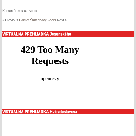
Komentáre sú uzavreté
« Previous
Portrét
Šansónový večer
Next »
VIRTUÁLNA PREHLIADKA Jesenského
VIRTUÁLNA PREHLIADKA Hviezdoslavova