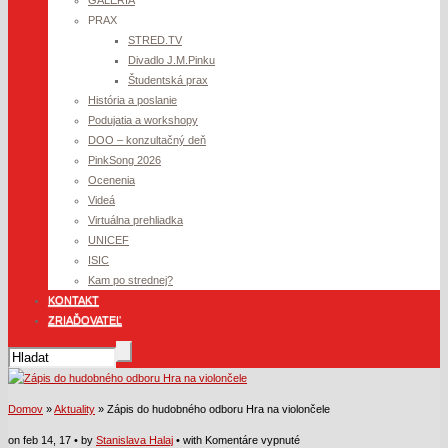
PRAX
STRED.TV
Divadlo J.M.Pinku
Študentská prax
História a poslanie
Podujatia a workshopy
DOO – konzultačný deň
PinkSong 2026
Ocenenia
Videá
Virtuálna prehliadka
UNICEF
ISIC
Kam po strednej?
KONTAKT
ZRIAĎOVATEĽ
Domov
»
Aktuality
» Zápis do hudobného odboru Hra na violončele
na
on feb 14, 17 • by
Stanislava Halaj
• with
Komentáre vypnuté